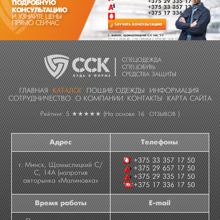
+375 29 335 17 50
ПОДРОБНУЮ
+375 33 357 17 50
КОНСУЛЬТАЦИЮ
+375 17 336 17 50
И УЗНАЙТЕ ЦЕНЫ
ПРЯМО СЕЙЧАС
ПОЛУЧИТЬ КОНСУЛЬТАЦИЮ
Г. МИНСК, ЩОМЫСЛИЦКИЙ С/С 14А, 7-7
ПН-ЧТ C 09:00 ДО 17:00; ПЯТНИЦА C 09:00 ДО 16:00; СБ-ВС - ВЫХОДНЫЕ
ГЛАВНАЯ
КАТАЛОГ
ПОШИВ ОДЕЖДЫ
ИНФОРМАЦИЯ
СОТРУДНИЧЕСТВО
О КОМПАНИИ
КОНТАКТЫ
КАРТА САЙТА
Рейтинг: 5
★★★★★
(На основе
16
)
ОТЗЫВОВ
Адрес
Телефоны
+375 33 357 17 50
г. Минск, Щомыслицкий С/
+375 29 657 17 50
С, 14А (напротив
+375 29 335 17 50
авторынка «Малиновка»
+375 17 336 17 50
Время работы
E-mail