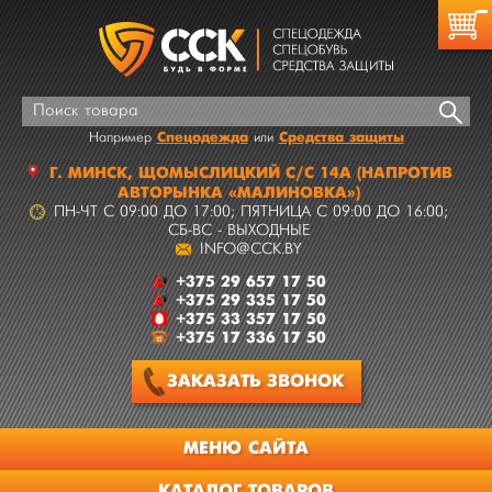
Спецодежда
Средства защиты
Например
или
Г.
МИНСК
,
ЩОМЫСЛИЦКИЙ С/С 14А
(НАПРОТИВ
АВТОРЫНКА «МАЛИНОВКА»)
ПН-ЧТ C 09:00 ДО 17:00; ПЯТНИЦА C 09:00 ДО 16:00;
СБ-ВС - ВЫХОДНЫЕ
INFO@CCK.BY
+375 29 657 17 50
+375 29 335 17 50
+375 33 357 17 50
+375 17 336 17 50
ЗАКАЗАТЬ
ЗВОНОК
МЕНЮ САЙТА
КАТАЛОГ ТОВАРОВ