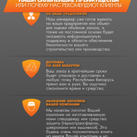
НАШИ СИЛЬНЕЙШИЕ ПРЕИМУЩЕСТВА
ИЛИ ПОЧЕМУ НАС РЕКОМЕНДУЮТ КЛИЕНТЫ
ВЫЕЗД МЕНЕДЖЕРА
НА ВАШЕ ПРЕДПРИЯТИЕ
Наш менеджер уже готов выехать
на ваше предприятие или объект
для оценки объёмов заказа, а
также на постоянной основе будет
оказывать информационную
поддержку в области обеспечения
безопасности вашего
строительства или производства.
ДОСТАВКА
ПО ВСЕЙ БЕЛАРУСИ
Ваш заказ в кратчайшие сроки
будет упакован и доставлен в
любую точку Республики Беларусь
прямо вам в руки. Вы ощутимо
сэкономите время и средства.
НАНЕСЕНИЕ ЛОГОТИПА
ВАШЕЙ КОМПАНИИ
Мы нанесем логотип Вашей
компании на изготавливаемую
нами спецодежду или средства
защиты (термотрансфером,
шевронами или вышивкой). Это
будень очень положительно влиять
на имидж Вашей компании и на