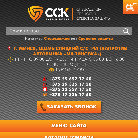
Спецодежда
Средства защиты
Например
или
Г.
МИНСК
,
ЩОМЫСЛИЦКИЙ С/С 14А
(НАПРОТИВ
АВТОРЫНКА «МАЛИНОВКА»)
ПН-ЧТ C 09:00 ДО 17:00; ПЯТНИЦА C 09:00 ДО 16:00;
СБ-ВС - ВЫХОДНЫЕ
INFO@CCK.BY
+375 29 657 17 50
+375 29 335 17 50
+375 33 357 17 50
+375 17 336 17 50
ЗАКАЗАТЬ
ЗВОНОК
МЕНЮ САЙТА
КАТАЛОГ ТОВАРОВ