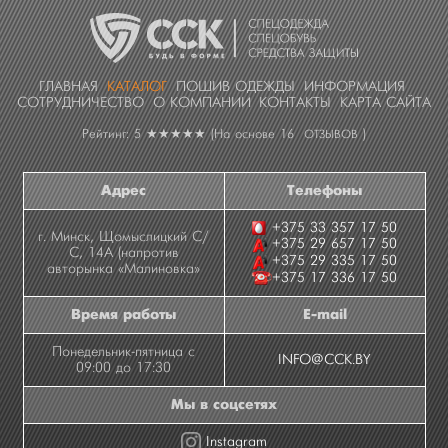
ГЛАВНАЯ
КАТАЛОГ
ПОШИВ ОДЕЖДЫ
ИНФОРМАЦИЯ
СОТРУДНИЧЕСТВО
О КОМПАНИИ
КОНТАКТЫ
КАРТА САЙТА
Рейтинг: 5
★★★★★
(На основе
16
)
ОТЗЫВОВ
Адрес
Телефоны
+375 33 357 17 50
г. Минск, Щомыслицкий С/
+375 29 657 17 50
С, 14А (напротив
+375 29 335 17 50
авторынка «Малиновка»
+375 17 336 17 50
Время работы
E-mail
Понедельник-пятница с
INFO@CCK.BY
09:00 до 17:30
Мы в соцсетях
Instagram