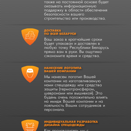
также на постоянной основе будет
оказывать информационную
поддержку в области обеспечения
безопасности вашего
строительства или производства.
ДОСТАВКА
ПО ВСЕЙ БЕЛАРУСИ
Ваш заказ в кратчайшие сроки
будет упакован и доставлен в
любую точку Республики Беларусь
прямо вам в руки. Вы ощутимо
сэкономите время и средства.
НАНЕСЕНИЕ ЛОГОТИПА
ВАШЕЙ КОМПАНИИ
Мы нанесем логотип Вашей
компании на изготавливаемую
нами спецодежду или средства
защиты (термотрансфером,
шевронами или вышивкой). Это
будень очень положительно влиять
на имидж Вашей компании и на
лояльность Ваших сотрудников и
персонала.
ИНДИВИДУАЛЬНАЯ РАЗРАБОТКА
ДИЗАЙНА СПЕЦОДЕЖДЫ
Как производитель мы с