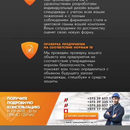
удовольствием разработаем
индивидуальный дизайн вашей
спецодежды с учетом всех ваших
пожеланий и с полным
соблюдением фирменного стиля и
цветовой гаммы вашей компании.
Ваши сотрудники по достоинству
оценят свою новую форму.
ПРОВЕРКА ПРЕДПРИЯТИЯ
НА СООТВЕТСТВИЕ НОРМАМ ТБ
Мы проведем проверку вашего
объекта или предприятия на
соответствие утвержденным
нормам безопасности, что
поможет вам точно определиться с
объемом будущего заказа
спецодежды, спецобуви и средств
защиты.
ПОЛУЧИТЕ
+375 29 657 17 50
+375 29 335 17 50
ПОДРОБНУЮ
+375 33 357 17 50
КОНСУЛЬТАЦИЮ
+375 17 336 17 50
И УЗНАЙТЕ ЦЕНЫ
ПРЯМО СЕЙЧАС
ПОЛУЧИТЬ КОНСУЛЬТАЦИЮ
Г. МИНСК, ЩОМЫСЛИЦКИЙ С/С 14А, 7-7
ПН-ЧТ C 09:00 ДО 17:00; ПЯТНИЦА C 09:00 ДО 16:00; СБ-ВС - ВЫХОДНЫЕ