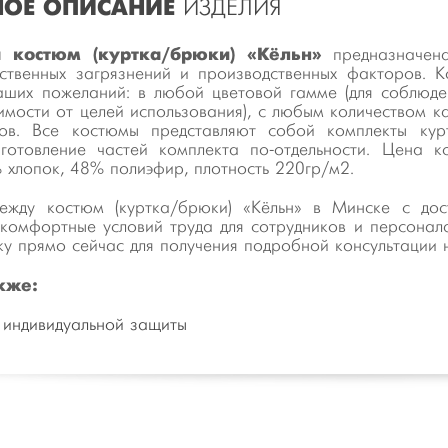
ОЕ ОПИСАНИЕ
ИЗДЕЛИЯ
 костюм (куртка/брюки) «Кёльн»
предназначена
ственных загрязнений и производственных факторов. К
аших пожеланий: в любой цветовой гамме (для соблюд
симости от целей использования), с любым количеством 
ов. Все костюмы представляют собой комплекты кур
готовление частей комплекта по-отдельности. Цена к
% хлопок, 48% полиэфир, плотность 220гр/м2.
дежду костюм (куртка/брюки) «Кёльн» в Минске с дос
комфортные условий труда для сотрудников и персонала
ку прямо сейчас для получения подробной консультации 
кже:
 индивидуальной защиты