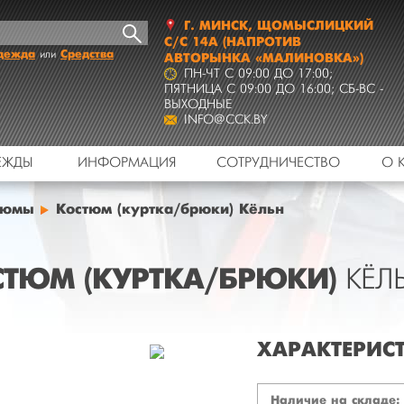
Г.
МИНСК
,
ЩОМЫСЛИЦКИЙ
С/С 14А
(НАПРОТИВ
дежда
Средства
или
АВТОРЫНКА «МАЛИНОВКА»)
ПН-ЧТ C 09:00 ДО 17:00;
ПЯТНИЦА C 09:00 ДО 16:00; СБ-ВС -
ВЫХОДНЫЕ
INFO@CCK.BY
ЕЖДЫ
ИНФОРМАЦИЯ
СОТРУДНИЧЕСТВО
О 
тюмы
Костюм (куртка/брюки) Кёльн
ТЮМ (КУРТКА/БРЮКИ)
КЁЛ
ХАРАКТЕРИС
Наличие на складе: