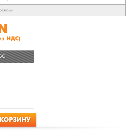
остюмы
YN
ез НДС)
ТВО
 КОРЗИНУ