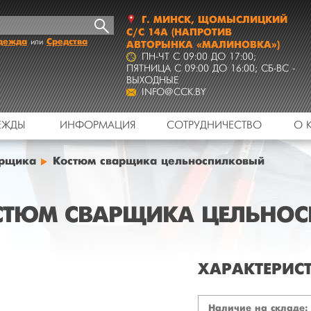
Г.
МИНСК
,
ЩОМЫСЛИЦКИЙ
С/С 14А
(НАПРОТИВ
дежда
Средства
или
АВТОРЫНКА «МАЛИНОВКА»)
ПН-ЧТ C 09:00 ДО 17:00;
ПЯТНИЦА C 09:00 ДО 16:00; СБ-ВС -
ВЫХОДНЫЕ
INFO@CCK.BY
ЕЖДЫ
ИНФОРМАЦИЯ
СОТРУДНИЧЕСТВО
О 
арщика
Костюм сварщика цельноспилковый
СТЮМ СВАРЩИКА ЦЕЛЬНО
ХАРАКТЕРИС
Наличие на складе: