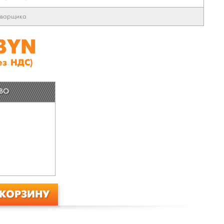
сварщика
 BYN
ез НДС)
ТВО
 КОРЗИНУ