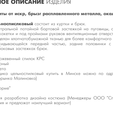
ОЕ ОПИСАНИЕ
ИЗДЕЛИЯ
иты от искр, брызг расплавленного металла, ока
ьноспислковый
состоит из куртки и брюк.
тральной потайной бортовой застежкой на пуговицы, 
кокетки и под проймами рукавов вентиляционные отверст
елан хлопчатобумажной тканью для более комфортного
идывающейся передней частью, задние половинки с 
оковых застежках брюк.
ожевенный спилок КРС
рный
ето
ика цельноспилковый купить в Минске можно по адр
орынка Малиновка)
орме"
ая разработка дизайна костюма (Менеджеры ООО "Сп
я и предложат наилучший вариант)