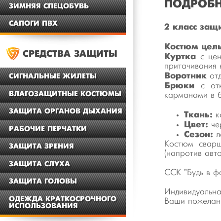
ПОДРОБН
ЗИМНЯЯ СПЕЦОБУВЬ
САПОГИ ПВХ
2 класс защ
Костюм цел
СРЕДСТВА ЗАЩИТЫ
Куртка
с цен
притачивания 
Воротник
отд
СИГНАЛЬНЫЕ ЖИЛЕТЫ
Брюки
с отк
ВЛАГОЗАЩИТНЫЕ КОСТЮМЫ
карманами в б
ЗАЩИТА ОРГАНОВ ДЫХАНИЯ
Ткань:
к
Цвет:
че
РАБОЧИЕ ПЕРЧАТКИ
Сезон:
л
Костюм сварщ
ЗАЩИТА ЗРЕНИЯ
(напротив авт
ЗАЩИТА СЛУХА
ССК "Будь в ф
ЗАЩИТА ГОЛОВЫ
Индивидуальн
ОДЕЖДА КРАТКОСРОЧНОГО
Ваши пожелани
ИСПОЛЬЗОВАНИЯ