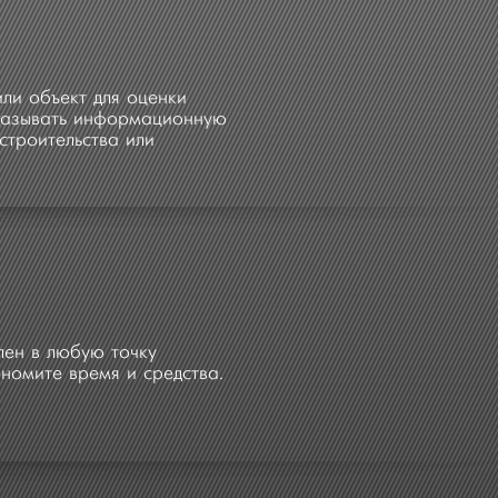
ли объект для оценки
оказывать информационную
строительства или
лен в любую точку
номите время и средства.