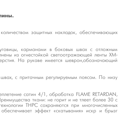
лины.
оличеством защитных накладок, обеспечивающих
пуговицы, карманами в боковых швах с отложным
олнены из огнестойкой светоотражающей ленты XM-
ерстия. На рукаве имеется шеврон,обозначающий
х швах, с притачным регулируемым поясом. По низу
реплетение сатин 4/1, обработка FLAME RETARDAN,
реимущества ткани: не горит и не тлеет более 30 с
 технологии ТНРС сохраняются при многочисленных
е обеспечивает эффект «скатывания» искр и брызг