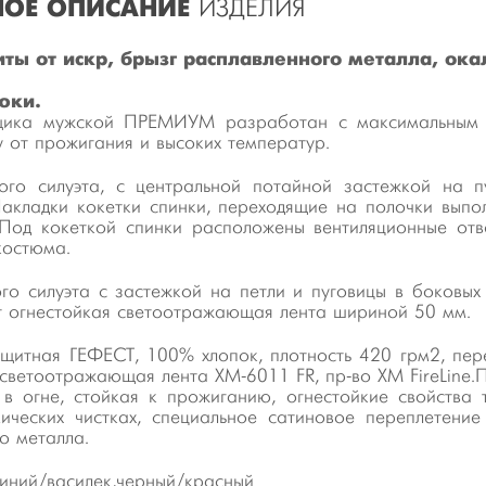
ОЕ ОПИСАНИЕ
ИЗДЕЛИЯ
иты от искр, брызг расплавленного металла, ока
юки.
ика мужской ПРЕМИУМ разработан с максимальным к
 от прожигания и высоких температур.
ого силуэта, с центральной потайной застежкой на 
акладки кокетки спинки, переходящие на полочки вып
Под кокеткой спинки расположены вентиляционные отв
костюма.
го силуэта с застежкой на петли и пуговицы в боковы
т огнестойкая светоотражающая лента шириной 50 мм.
ащитная ГЕФЕСТ, 100% хлопок, плотность 420 грм2, пе
светоотражающая лента XM-6011 FR, пр-во XM FireLine.П
в огне, стойкая к прожиганию, огнестойкие свойства
ических чистках, специальное сатиновое переплетени
о металла.
синий/василек,черный/красный