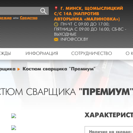
Г.
МИНСК
,
ЩОМЫСЛИЦКИЙ
С/С 14А
(НАПРОТИВ
дежда
Средства
или
АВТОРЫНКА «МАЛИНОВКА»)
ПН-ЧТ C 09:00 ДО 17:00;
ПЯТНИЦА C 09:00 ДО 16:00; СБ-ВС -
ВЫХОДНЫЕ
INFO@CCK.BY
ЕЖДЫ
ИНФОРМАЦИЯ
СОТРУДНИЧЕСТВО
О 
арщика
Костюм сварщика "Премиум"
"ПРЕМИУМ
СТЮМ СВАРЩИКА
ХАРАКТЕРИС
Наличие на складе: