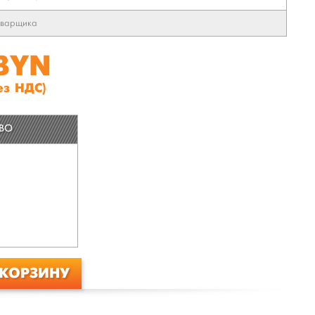
сварщика
 BYN
ез НДС)
ТВО
 КОРЗИНУ