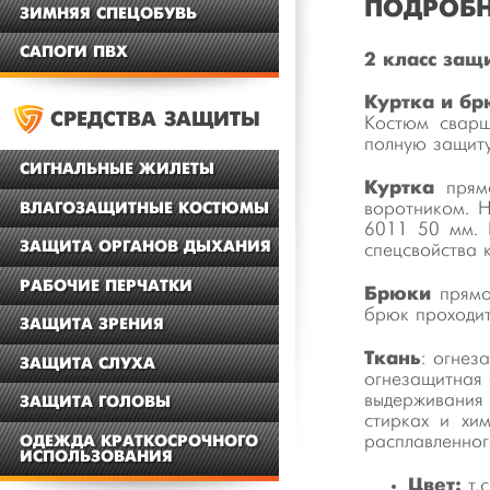
ПОДРОБН
ЗИМНЯЯ СПЕЦОБУВЬ
САПОГИ ПВХ
2 класс защ
Куртка и бр
СРЕДСТВА ЗАЩИТЫ
Костюм сварщ
полную защиту
СИГНАЛЬНЫЕ ЖИЛЕТЫ
Куртка
прям
воротником. Н
ВЛАГОЗАЩИТНЫЕ КОСТЮМЫ
6011 50 мм. 
ЗАЩИТА ОРГАНОВ ДЫХАНИЯ
спецсвойства 
РАБОЧИЕ ПЕРЧАТКИ
Брюки
прямо
брюк проходи
ЗАЩИТА ЗРЕНИЯ
Ткань
: огнез
ЗАЩИТА СЛУХА
огнезащитная 
выдерживания 
ЗАЩИТА ГОЛОВЫ
стирках и хим
расплавленног
ОДЕЖДА КРАТКОСРОЧНОГО
ИСПОЛЬЗОВАНИЯ
Цвет:
т.