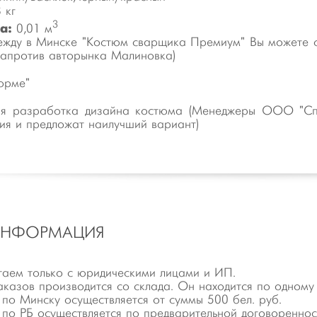
 кг
3
а:
0,01 м
ежду в Минске "Костюм сварщика Премиум" Вы можете 
(напротив авторынка Малиновка)
орме"
ая разработка дизайна костюма (Менеджеры ООО "Сп
я и предложат наилучший вариант)
ИНФОРМАЦИЯ
аем только с юридическими лицами и ИП.
аказов производится со склада. Он находится по одному
 по Минску осуществляется от суммы 500 бел. руб.
 по РБ осуществляется по предварительной договореннос