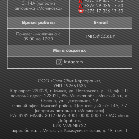
+375 29 657 17 50
С, 14А (напротив
+375 29 335 17 50
авторынка «Малиновка»
+375 17 336 17 50
Время работы
E-mail
Понедельник-пятница с
INFO@CCK.BY
09:00 до 17:30
Мы в соцсетях
Instagram
ООО «Спец Сбыт Корпорация»,
УНП 192561535
Юр.адрес: 220028, г. Минск, ул. Полтавская, д. 10, оф. 111
почтовый адрес: 223021, РБ, Минская обл., Минский р-н, д.
Озерцо, ул. Центральная, 29
главный офис: Минский район, Щомыслицкий с/с 14А, 7-7
(напротив авторынка «Малиновка»)
Р/с BY82 MMBN 3012 0695 4001 0000 0000 в ОАО «Банк
Дабрабыт»,
БИК MMBNBY22
адрес банка: г. Минск, ул. Коммунистическая, д. 49, пом. 1