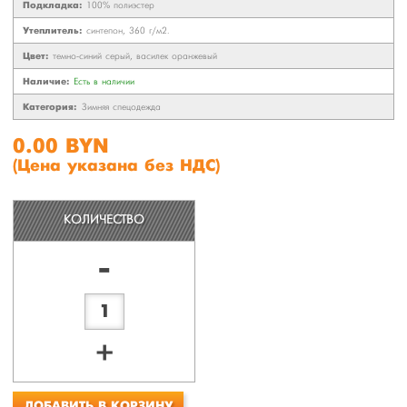
Подкладка:
100% полиэстер
Утеплитель:
синтепон, 360 г/м2.
Цвет:
темно-синий серый, василек оранжевый
Наличие:
Есть в наличии
Категория:
Зимняя спецодежда
0.00 BYN
(Цена указана без НДС)
КОЛИЧЕСТВО
-
+
ДОБАВИТЬ В КОРЗИНУ