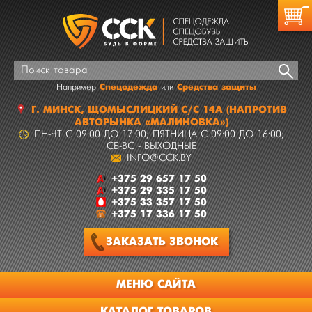
Спецодежда
Средства защиты
Например
или
Г.
МИНСК
,
ЩОМЫСЛИЦКИЙ С/С 14А
(НАПРОТИВ
АВТОРЫНКА «МАЛИНОВКА»)
ПН-ЧТ C 09:00 ДО 17:00; ПЯТНИЦА C 09:00 ДО 16:00;
СБ-ВС - ВЫХОДНЫЕ
INFO@CCK.BY
+375 29 657 17 50
+375 29 335 17 50
+375 33 357 17 50
+375 17 336 17 50
ЗАКАЗАТЬ
ЗВОНОК
МЕНЮ САЙТА
КАТАЛОГ ТОВАРОВ