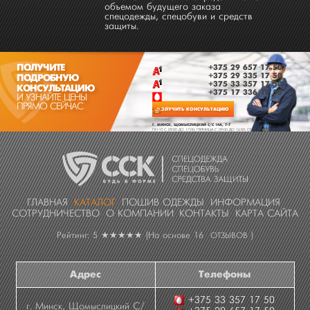
объемом будущего заказа
спецодежды, спецобуви и средств
защиты.
ПОЛУЧИТЕ
+375 29 657 17 50
+375 29 335 17 50
ПОДРОБНУЮ
+375 33 357 17 50
КОНСУЛЬТАЦИЮ
+375 17 336 17 50
И УЗНАЙТЕ ЦЕНЫ
ПРЯМО СЕЙЧАС
ПОЛУЧИТЬ КОНСУЛЬТАЦИЮ
Г. МИНСК, ЩОМЫСЛИЦКИЙ С/С 14А, 7-7
ПН-ЧТ C 09:00 ДО 17:00; ПЯТНИЦА C 09:00 ДО 16:00; СБ-ВС - ВЫХОДНЫЕ
ГЛАВНАЯ
КАТАЛОГ
ПОШИВ ОДЕЖДЫ
ИНФОРМАЦИЯ
СОТРУДНИЧЕСТВО
О КОМПАНИИ
КОНТАКТЫ
КАРТА САЙТА
Рейтинг: 5
★★★★★
(На основе
16
)
ОТЗЫВОВ
Адрес
Телефоны
+375 33 357 17 50
г. Минск, Щомыслицкий С/