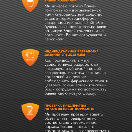
ВАШЕЙ КОМПАНИИ
Мы нанесем логотип Вашей
компании на изготавливаемую
нами спецодежду или средства
защиты (термотрансфером,
шевронами или вышивкой). Это
будень очень положительно влиять
на имидж Вашей компании и на
лояльность Ваших сотрудников и
персонала.
ИНДИВИДУАЛЬНАЯ РАЗРАБОТКА
ДИЗАЙНА СПЕЦОДЕЖДЫ
Как производитель мы с
удовольствием разработаем
индивидуальный дизайн вашей
спецодежды с учетом всех ваших
пожеланий и с полным
соблюдением фирменного стиля и
цветовой гаммы вашей компании.
Ваши сотрудники по достоинству
оценят свою новую форму.
ПРОВЕРКА ПРЕДПРИЯТИЯ
НА СООТВЕТСТВИЕ НОРМАМ ТБ
Мы проведем проверку вашего
объекта или предприятия на
соответствие утвержденным
нормам безопасности, что
поможет вам точно определиться с