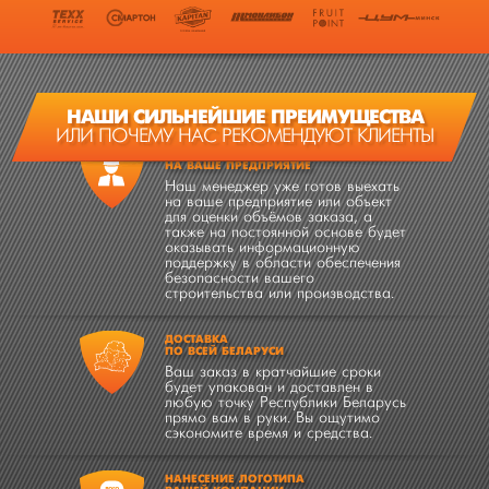
НАШИ СИЛЬНЕЙШИЕ ПРЕИМУЩЕСТВА
ИЛИ ПОЧЕМУ НАС РЕКОМЕНДУЮТ КЛИЕНТЫ
ВЫЕЗД МЕНЕДЖЕРА
НА ВАШЕ ПРЕДПРИЯТИЕ
Наш менеджер уже готов выехать
на ваше предприятие или объект
для оценки объёмов заказа, а
также на постоянной основе будет
оказывать информационную
поддержку в области обеспечения
безопасности вашего
строительства или производства.
ДОСТАВКА
ПО ВСЕЙ БЕЛАРУСИ
Ваш заказ в кратчайшие сроки
будет упакован и доставлен в
любую точку Республики Беларусь
прямо вам в руки. Вы ощутимо
сэкономите время и средства.
НАНЕСЕНИЕ ЛОГОТИПА