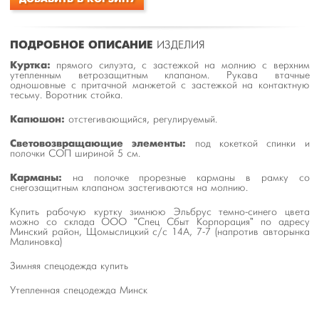
ПОДРОБНОЕ ОПИСАНИЕ
ИЗДЕЛИЯ
Куртка:
прямого силуэта, с застежкой на молнию с верхним
утепленным ветрозащитным клапаном. Рукава втачные
одношовные с притачной манжетой с застежкой на контактную
тесьму. Воротник стойка.
Капюшон:
отстегивающийся, регулируемый.
Световозвращающие элементы:
под кокеткой спинки и
полочки СОП шириной 5 см.
Карманы:
на полочке прорезные карманы в рамку со
снегозащитным клапаном застегиваются на молнию.
Купить рабочую куртку зимнюю Эльбрус темно-синего цвета
можно со склада ООО "Спец Сбыт Корпорация" по адресу
Минский район, Щомыслицкий с/с 14А, 7-7 (напротив авторынка
Малиновка)
Зимняя спецодежда купить
Утепленная спецодежда Минск