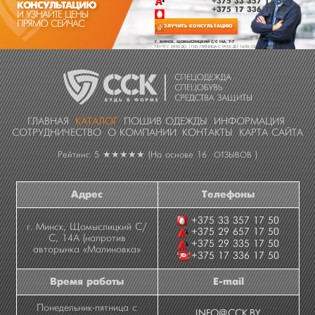
+375 33 357 17 50
КОНСУЛЬТАЦИЮ
+375 17 336 17 50
И УЗНАЙТЕ ЦЕНЫ
ПРЯМО СЕЙЧАС
ПОЛУЧИТЬ КОНСУЛЬТАЦИЮ
Г. МИНСК, ЩОМЫСЛИЦКИЙ С/С 14А, 7-7
ПН-ЧТ C 09:00 ДО 17:00; ПЯТНИЦА C 09:00 ДО 16:00; СБ-ВС - ВЫХОДНЫЕ
ГЛАВНАЯ
КАТАЛОГ
ПОШИВ ОДЕЖДЫ
ИНФОРМАЦИЯ
СОТРУДНИЧЕСТВО
О КОМПАНИИ
КОНТАКТЫ
КАРТА САЙТА
Рейтинг: 5
★★★★★
(На основе
16
)
ОТЗЫВОВ
Адрес
Телефоны
+375 33 357 17 50
г. Минск, Щомыслицкий С/
+375 29 657 17 50
С, 14А (напротив
+375 29 335 17 50
авторынка «Малиновка»
+375 17 336 17 50
Время работы
E-mail
Понедельник-пятница с
INFO@CCK.BY