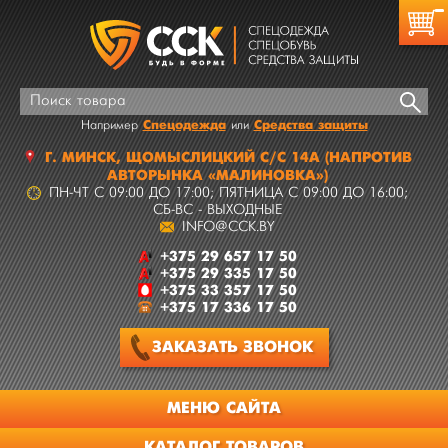
Спецодежда
Средства защиты
Например
или
Г.
МИНСК
,
ЩОМЫСЛИЦКИЙ С/С 14А
(НАПРОТИВ
АВТОРЫНКА «МАЛИНОВКА»)
ПН-ЧТ C 09:00 ДО 17:00; ПЯТНИЦА C 09:00 ДО 16:00;
СБ-ВС - ВЫХОДНЫЕ
INFO@CCK.BY
+375 29 657 17 50
+375 29 335 17 50
+375 33 357 17 50
+375 17 336 17 50
ЗАКАЗАТЬ
ЗВОНОК
МЕНЮ САЙТА
КАТАЛОГ ТОВАРОВ