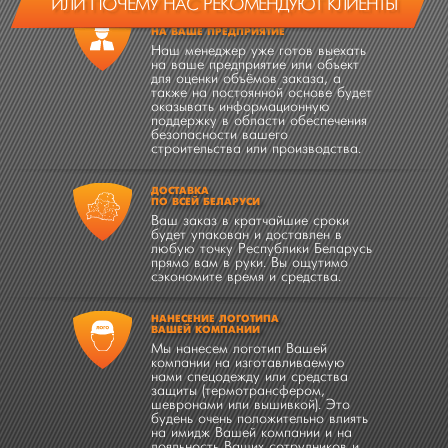
ИЛИ ПОЧЕМУ НАС РЕКОМЕНДУЮТ КЛИЕНТЫ
ВЫЕЗД МЕНЕДЖЕРА
НА ВАШЕ ПРЕДПРИЯТИЕ
Наш менеджер уже готов выехать
на ваше предприятие или объект
для оценки объёмов заказа, а
также на постоянной основе будет
оказывать информационную
поддержку в области обеспечения
безопасности вашего
строительства или производства.
ДОСТАВКА
ПО ВСЕЙ БЕЛАРУСИ
Ваш заказ в кратчайшие сроки
будет упакован и доставлен в
любую точку Республики Беларусь
прямо вам в руки. Вы ощутимо
сэкономите время и средства.
НАНЕСЕНИЕ ЛОГОТИПА
ВАШЕЙ КОМПАНИИ
Мы нанесем логотип Вашей
компании на изготавливаемую
нами спецодежду или средства
защиты (термотрансфером,
шевронами или вышивкой). Это
будень очень положительно влиять
на имидж Вашей компании и на
лояльность Ваших сотрудников и